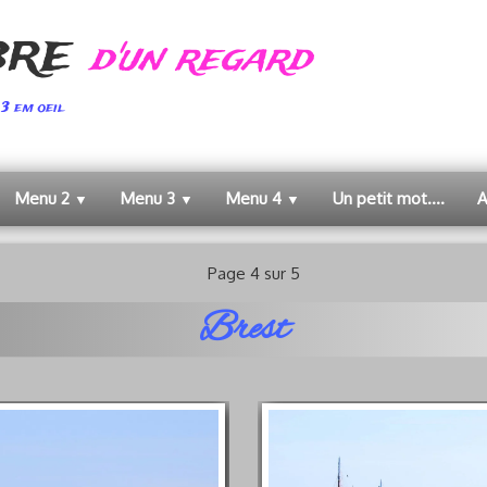
bre
d'un regard
3 em oeil
Menu 2
Menu 3
Menu 4
Un petit mot....
A
▼
▼
▼
Page 4 sur 5
Brest