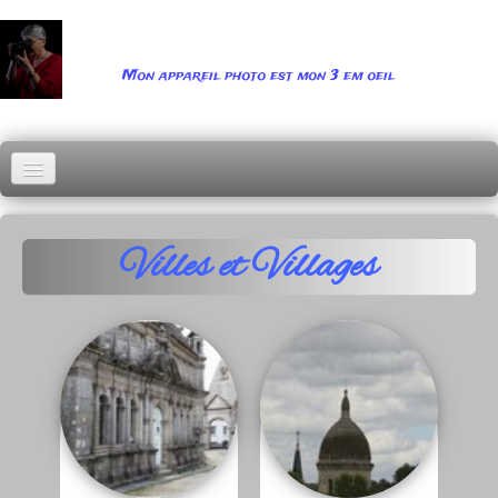
Mon appareil photo est mon 3 em oeil
Abonnement
Accueil
Villes et Villages
Menu 1
▼
Menu 2
▼
Menu 3
▼
Menu 4
▼