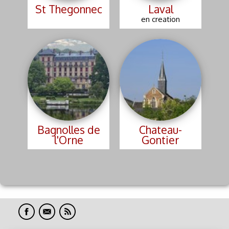
Un petit mot....
St Thegonnec
Laval
en creation
Appareils photos
Bagnolles de
Chateau-
l'Orne
Gontier