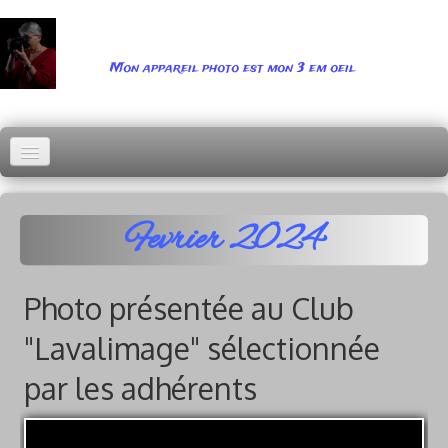
Mon appareil photo est mon 3 em oeil
Abonnement
Accueil
Fevrier 2024
Menu 1
▼
Photo présentée au Club
Menu 2
▼
"Lavalimage" sélectionnée
Menu 3
▼
par les adhérents
Menu 4
▼