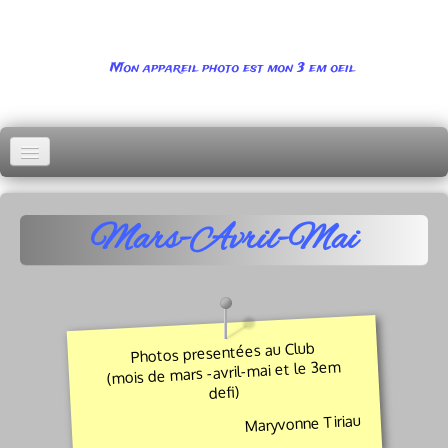
Mon appareil photo est mon 3 em oeil
Abonnement
Accueil
Mars-Avril-Mai
Menu 1
▼
Menu 2
▼
Photos presentées au Club
Menu 3
▼
(mois de mars -avril-mai et le 3em
defi)
Menu 4
▼
Maryvonne Tiriau